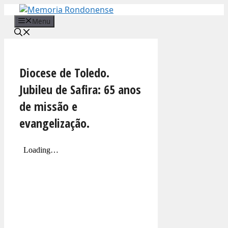
Pular
para
Menu
o
conteúdo
Diocese de Toledo.
Jubileu de Safira: 65 anos
de missão e
evangelização.