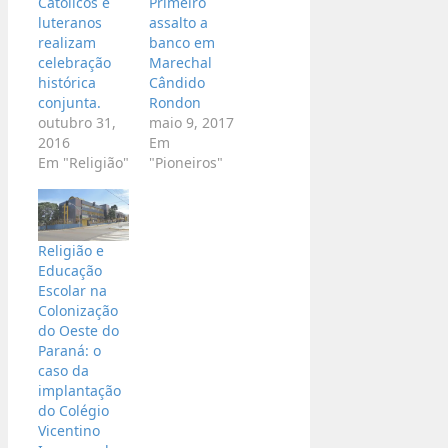
Católicos e
Primeiro
luteranos
assalto a
realizam
banco em
celebração
Marechal
histórica
Cândido
conjunta.
Rondon
outubro 31,
maio 9, 2017
2016
Em
Em "Religião"
"Pioneiros"
Religião e
Educação
Escolar na
Colonização
do Oeste do
Paraná: o
caso da
implantação
do Colégio
Vicentino