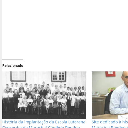
Relacionado
História da implantação da Escola Luterana
Site dedicado à hi
Concórdia de Marechal Cândido Rondon
Marechal Rondon e