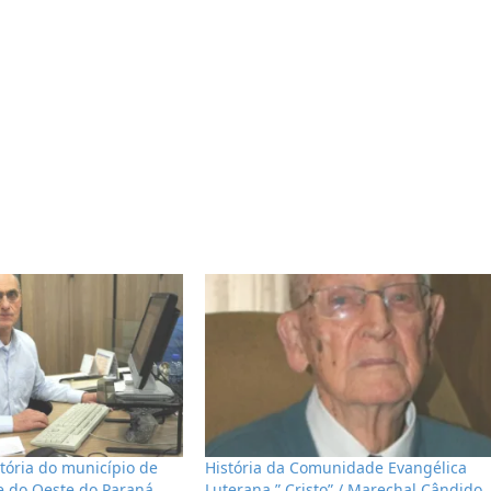
stória do município de
História da Comunidade Evangélica
 do Oeste do Paraná.
Luterana ” Cristo” / Marechal Cândido