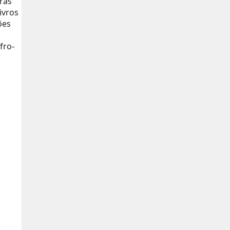
ras
ivros
ões
fro-