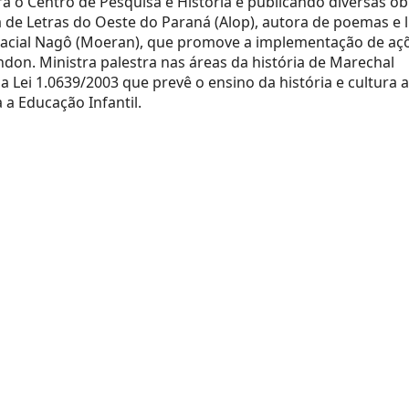
 o Centro de Pesquisa e História e publicando diversas ob
 de Letras do Oeste do Paraná (Alop), autora de poemas e l
acial Nagô (Moeran), que promove a implementação de aç
on. Ministra palestra nas áreas da história de Marechal
 Lei 1.0639/2003 que prevê o ensino da história e cultura a
a a Educação Infantil.