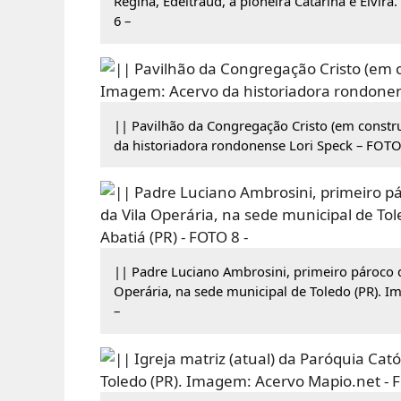
Regina, Edeltraud, a pioneira Catarina e Elvi
6 –
|| Pavilhão da Congregação Cristo (em constr
da historiadora rondonense Lori Speck – FOTO
|| Padre Luciano Ambrosini, primeiro pároco d
Operária, na sede municipal de Toledo (PR). I
–