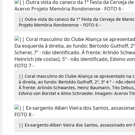
|| Outra vista do caneco da 1ª Festa da Cerveja de Mare
Projeto Memória Rondonense – FOTO 6 –
|| Coral masculino do Clube Aliança se apresentado na 
à direita, ao fundo: Bertoldo Guthoff, 2º, 3º 4 º – não ide
Á frente: Arlindo Schwantes, Heinz Baumann, Tito Debus, 
Edvino von Borstel e Almo Schroeder. Imagem: Acervo Ti
|| Ex-sargento Alberi Vieira dos Santos, assassinado em