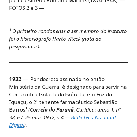
político Alfredo Romário Martins (1874-1948). —
FOTOS 2 e 3 —
¹ O primeiro rondonense a ser membro do instituto
foi o historiógrafo Harto Viteck (nota do
pesquisador).
1932
— Por decreto assinado no então
Ministério da Guerra, é designado para servir na
Companhia Isolada do Exército, em Foz do
Iguaçu, o 2º tenente farmacêutico Sebastião
Barros¹
(
Correio do Paraná
. Curitiba: anno 1, nº
38, ed. 25 mai. 1932, p.4 —
Biblioteca Nacional
Digital
).