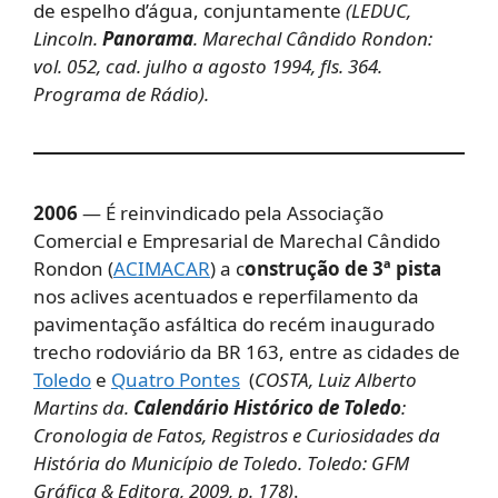
de espelho d’água, conjuntamente
(LEDUC,
Lincoln.
Panorama
. Marechal Cândido Rondon:
vol. 052, cad. julho a agosto 1994, fls. 364.
Programa de Rádio).
2006
— É reinvindicado pela Associação
Comercial e Empresarial de Marechal Cândido
Rondon (
ACIMACAR
) a c
onstrução de 3ª pista
nos aclives acentuados e reperfilamento da
pavimentação asfáltica do recém inaugurado
trecho rodoviário da BR 163, entre as cidades de
Toledo
e
Quatro Pontes
(
COSTA, Luiz Alberto
Martins da.
Calendário Histórico de Toledo
:
Cronologia de Fatos, Registros e Curiosidades da
História do Município de Toledo. Toledo: GFM
Gráfica & Editora, 2009, p. 178)
.