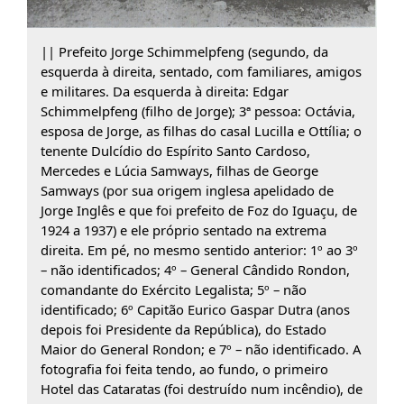
|| Prefeito Jorge Schimmelpfeng (segundo, da
esquerda à direita, sentado, com familiares, amigos
e militares. Da esquerda à direita: Edgar
Schimmelpfeng (filho de Jorge); 3ª pessoa: Octávia,
esposa de Jorge, as filhas do casal Lucilla e Ottília; o
tenente Dulcídio do Espírito Santo Cardoso,
Mercedes e Lúcia Samways, filhas de George
Samways (por sua origem inglesa apelidado de
Jorge Inglês e que foi prefeito de Foz do Iguaçu, de
1924 a 1937) e ele próprio sentado na extrema
direita. Em pé, no mesmo sentido anterior: 1º ao 3º
– não identificados; 4º – General Cândido Rondon,
comandante do Exército Legalista; 5º – não
identificado; 6º Capitão Eurico Gaspar Dutra (anos
depois foi Presidente da República), do Estado
Maior do General Rondon; e 7º – não identificado. A
fotografia foi feita tendo, ao fundo, o primeiro
Hotel das Cataratas (foi destruído num incêndio), de