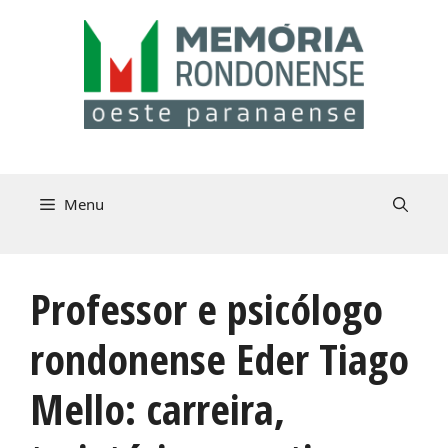
Pular
para
o
conteúdo
Menu
Professor e psicólogo
rondonense Eder Tiago
Mello: carreira,