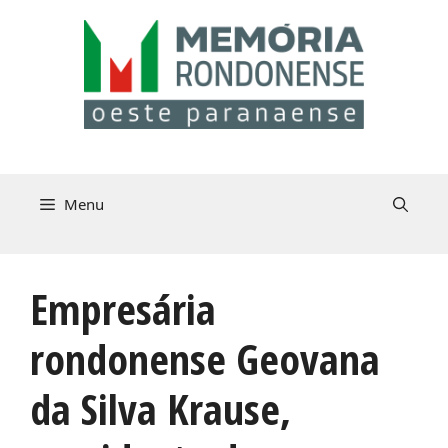
Pular
para
o
conteúdo
Menu
Empresária
rondonense Geovana
da Silva Krause,