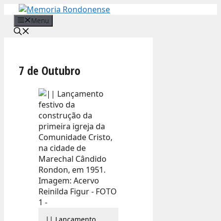
Pular
para
Menu
o
conteúdo
7 de Outubro
|| Lançamento