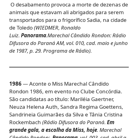
O desabamento provoca a morte de dezenas de
animais que estavam ali abrigados para serem
transportados para o frigorífico Sadia, na cidade
de Toledo
(WIEDMER
,
Ronaldo
Luiz.
Panorama
.Marechal Cândido Rondon: Rádio
Difusora do Paraná AM, vol. 010, cad. maio e junho
de 1987, p. 29. Programa de Rádio).
1986
— Aconte o Miss Marechal Cândido
Rondon 1986, em evento no Clube Concórdia.
São candidatas ao título: Mariléia Gaertner,
Neuza Helena Auth, Sandra Regima Goettens,
Sandrineia Guimarães da Silva e Tânia Cristina
Rockembach
(Rádio Difusora do Paraná.
Em
grande gala, a escolha da Miss, hoje
. Marechal
Cândido Rondon:
Panorama
, vol. 003, cad. abril a