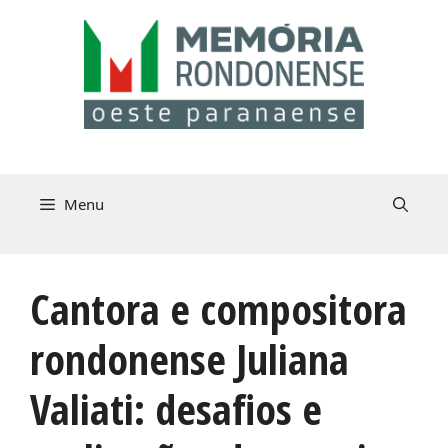
Pular
para
o
conteúdo
Menu
Cantora e compositora
rondonense Juliana
Valiati: desafios e